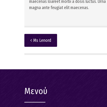
maecenas loareet morbi a dosis luctus. Urna e
magna ante feugiat elit maecenas.
Ms Lenord
Μενού