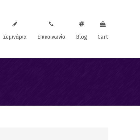
Σεμινάρια
Επικοινωνία
Blog
Cart
oaching
Facebook
ching
Instagram
aching