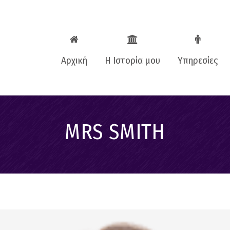
Αρχική
Η Ιστορία μου
Υπηρεσίες
Βιογραφικό
One to one c
MRS SMITH
Business Coa
Εταιρικές
εκπαιδεύσεις
Teenagers Co