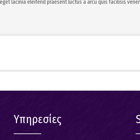
get lacinia eleifend praesent luctus a arcu quis facilisis vene
Υπηρεσίες