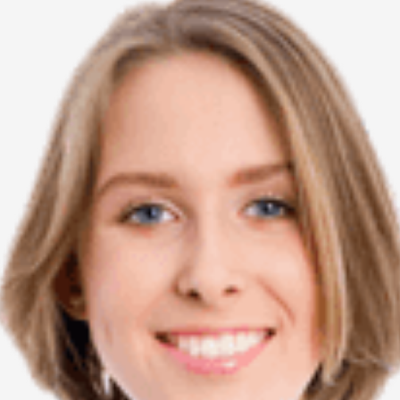
On line coach
Εκπαίδευση 
προετοιμασί
ανέργων