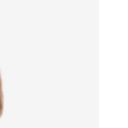
ing
–
α